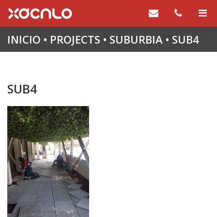
INICIO
•
PROJECTS
•
SUBURBIA
•
SUB4
SUB4