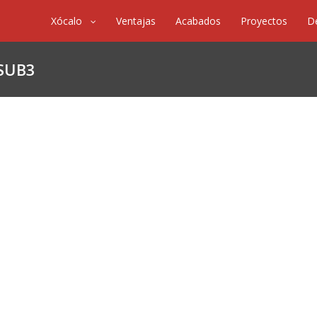
Xócalo
Ventajas
Acabados
Proyectos
D
SUB3