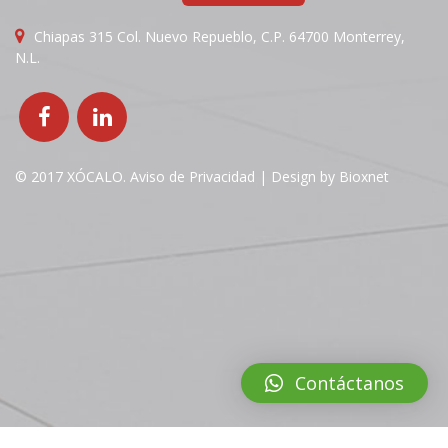
Chiapas 315 Col. Nuevo Repueblo, C.P. 64700 Monterrey,
N.L.
© 2017 XÓCALO.
Aviso de Privacidad
| Design by
Bioxnet
Contáctanos